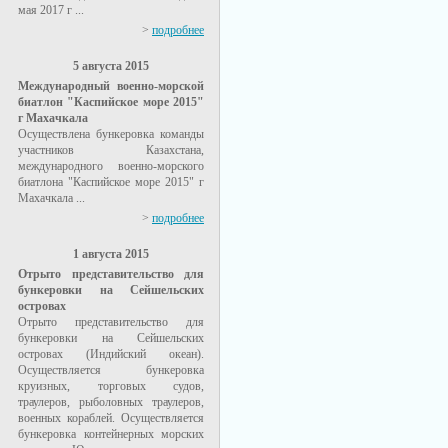
мая 2017 г ...
>
подробнее
5 августа 2015
Международный военно-морской
биатлон "Каспийское море 2015"
г Махачкала
Осуществлена бункеровка команды
участников Казахстана,
международного военно-морского
биатлона "Каспийское море 2015" г
Махачкала ...
>
подробнее
1 августа 2015
Отрыто представительство для
бункеровки на Сейшельских
островах
Отрыто представительство для
бункеровки на Сейшельских
островах (Индийский океан).
Осуществляется бункеровка
круизных, торговых судов,
траулеров, рыболовных траулеров,
военных кораблей. Осуществляется
бункеровка контейнерных морских