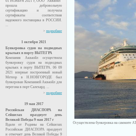
01 НОЯБРЯ 2021 г, ООО "Акваойл"
прошла добровольную
сертификацию и получила
сертификаты соответствия
надежного поставщика в РОССИИ.
...
>
подробнее
1 октября 2021
Бункеровка судов на подводных
крыльях в порту ВЫТЕГРА
Компания Акваойл осуществила
бункеровку судов на подводных
крыльях в порту ВЫТЕГРА. 06 09
2021 впервые построенный новый
Метеор в Н.НОВГОРОДЕ был
бункерован Компанией Акваойл для
перегона в порт Салехард. ...
>
подробнее
19 мая 2017
Российская ДИАСПОРА на
Сейшелах празднует день
Великой Победы 9 мая 2017 г
Осуществлена бункеровка на саммите А
Вдали от Родины на Сейшелах
Российская ДИАСПОРА празднует
и отмечает день Великой Победы 9