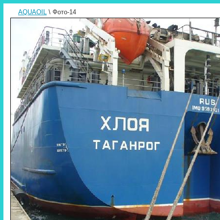
AQUAOIL
\ Фото-14