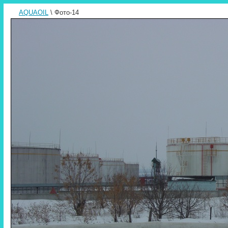
AQUAOIL
\ Фото-14