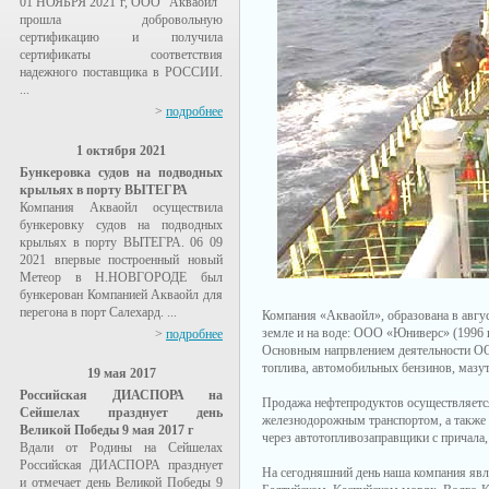
01 НОЯБРЯ 2021 г, ООО "Акваойл"
прошла добровольную
сертификацию и получила
сертификаты соответствия
надежного поставщика в РОССИИ.
...
>
подробнее
1 октября 2021
Бункеровка судов на подводных
крыльях в порту ВЫТЕГРА
Компания Акваойл осуществила
бункеровку судов на подводных
крыльях в порту ВЫТЕГРА. 06 09
2021 впервые построенный новый
Метеор в Н.НОВГОРОДЕ был
бункерован Компанией Акваойл для
перегона в порт Салехард. ...
Компания «Акваойл», образована в авгу
земле и на воде: ООО «Юниверс» (1996 г
>
подробнее
Основным напрвлением деятельности ОО
топлива, автомобильных бензинов, мазут
19 мая 2017
Российская ДИАСПОРА на
Продажа нефтепродуктов осуществляетс
Сейшелах празднует день
железнодорожным транспортом, а также 
Великой Победы 9 мая 2017 г
через автотопливозаправщики с причала, 
Вдали от Родины на Сейшелах
Российская ДИАСПОРА празднует
На сегодняшний день наша компания явл
и отмечает день Великой Победы 9