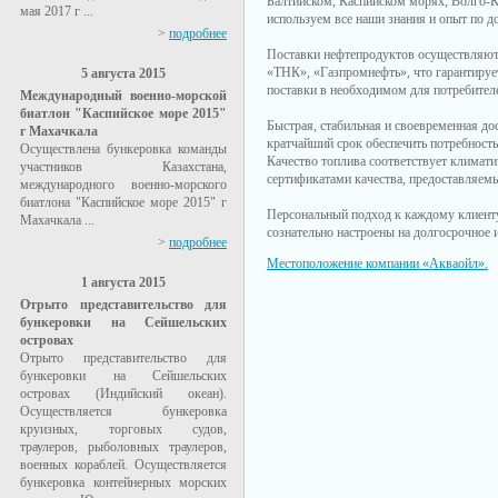
Балтийском, Каспийском морях, Волго-К
мая 2017 г ...
используем все наши знания и опыт по до
>
подробнее
Поставки нефтепродуктов осуществляю
«ТНК», «Газпромнефть», что гарантирует
5 августа 2015
поставки в необходимом для потребител
Международный военно-морской
биатлон "Каспийское море 2015"
Быстрая, стабильная и своевременная д
г Махачкала
кратчайший срок обеспечить потребност
Осуществлена бункеровка команды
Качество топлива соответствует клима
участников Казахстана,
сертификатами качества, предоставляем
международного военно-морского
биатлона "Каспийское море 2015" г
Персональный подход к каждому клиенту
Махачкала ...
сознательно настроены на долгосрочное 
>
подробнее
Местоположение компании «Акваойл».
1 августа 2015
Отрыто представительство для
бункеровки на Сейшельских
островах
Отрыто представительство для
бункеровки на Сейшельских
островах (Индийский океан).
Осуществляется бункеровка
круизных, торговых судов,
траулеров, рыболовных траулеров,
военных кораблей. Осуществляется
бункеровка контейнерных морских