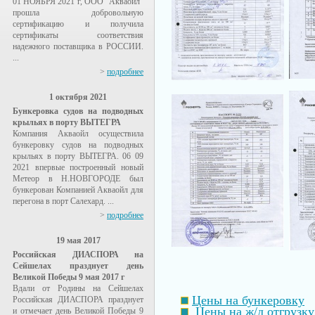
01 НОЯБРЯ 2021 г, ООО "Акваойл"
прошла добровольную
сертификацию и получила
сертификаты соответствия
надежного поставщика в РОССИИ.
...
>
подробнее
1 октября 2021
Бункеровка судов на подводных
крыльях в порту ВЫТЕГРА
Компания Акваойл осуществила
бункеровку судов на подводных
крыльях в порту ВЫТЕГРА. 06 09
2021 впервые построенный новый
Метеор в Н.НОВГОРОДЕ был
бункерован Компанией Акваойл для
перегона в порт Салехард. ...
>
подробнее
19 мая 2017
Российская ДИАСПОРА на
Сейшелах празднует день
Великой Победы 9 мая 2017 г
Вдали от Родины на Сейшелах
Цены на бункеровку
Российская ДИАСПОРА празднует
Цены на ж/д отгрузку
и отмечает день Великой Победы 9