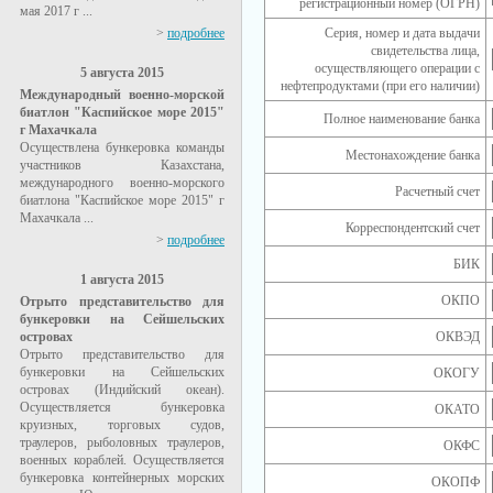
регистрационный номер (ОГРН)
мая 2017 г ...
>
подробнее
Серия, номер и дата выдачи
свидетельства лица,
осуществляющего операции с
5 августа 2015
нефтепродуктами (при его наличии)
Международный военно-морской
биатлон "Каспийское море 2015"
Полное наименование банка
г Махачкала
Осуществлена бункеровка команды
Местонахождение банка
участников Казахстана,
международного военно-морского
Расчетный счет
биатлона "Каспийское море 2015" г
Махачкала ...
Корреспондентский счет
>
подробнее
БИК
1 августа 2015
ОКПО
Отрыто представительство для
бункеровки на Сейшельских
островах
ОКВЭД
Отрыто представительство для
бункеровки на Сейшельских
ОКОГУ
островах (Индийский океан).
Осуществляется бункеровка
ОКАТО
круизных, торговых судов,
траулеров, рыболовных траулеров,
ОКФС
военных кораблей. Осуществляется
бункеровка контейнерных морских
ОКОПФ