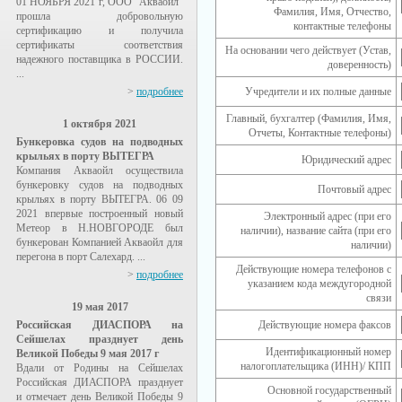
01 НОЯБРЯ 2021 г, ООО "Акваойл"
Фамилия, Имя, Отчество,
прошла добровольную
контактные телефоны
сертификацию и получила
сертификаты соответствия
На основании чего действует (Устав,
надежного поставщика в РОССИИ.
доверенность)
...
>
подробнее
Учредители и их полные данные
Главный, бухгалтер (Фамилия, Имя,
1 октября 2021
Отчеты, Контактные телефоны)
Бункеровка судов на подводных
крыльях в порту ВЫТЕГРА
Юридический адрес
Компания Акваойл осуществила
бункеровку судов на подводных
Почтовый адрес
крыльях в порту ВЫТЕГРА. 06 09
2021 впервые построенный новый
Электронный адрес (при его
Метеор в Н.НОВГОРОДЕ был
наличии), название сайта (при его
бункерован Компанией Акваойл для
наличии)
перегона в порт Салехард. ...
Действующие номера телефонов с
>
подробнее
указанием кода междугородной
связи
19 мая 2017
Российская ДИАСПОРА на
Действующие номера факсов
Сейшелах празднует день
Идентификационный номер
Великой Победы 9 мая 2017 г
налогоплательщика (ИНН)/ КПП
Вдали от Родины на Сейшелах
Российская ДИАСПОРА празднует
Основной государственный
и отмечает день Великой Победы 9