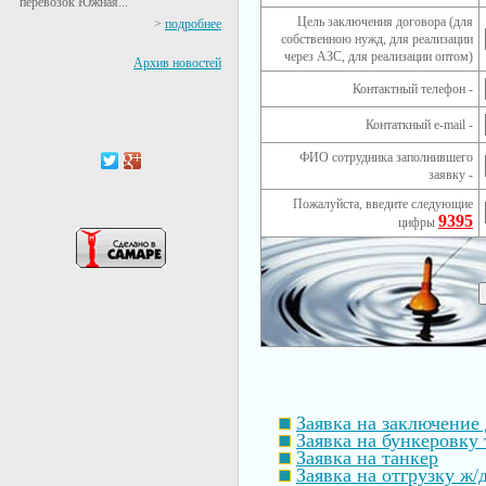
перевозок Южная...
Цель заключения договора (для
>
подробнее
собственною нужд, для реализации
через АЗС, для реализации оптом)
Архив новостей
Контактный телефон -
Контаткный e-mail -
ФИО сотрудника заполнившего
заявку -
Пожалуйста, введите следующие
9395
цифры
Заявка на заключение
Заявка на бункеровку 
Заявка на танкер
Заявка на отгрузку ж/