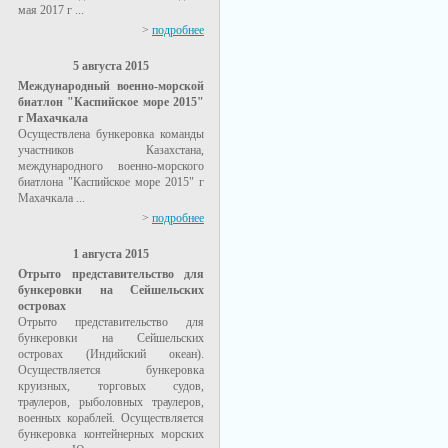
мая 2017 г ...
>
подробнее
5 августа 2015
Международный военно-морской
биатлон "Каспийское море 2015"
г Махачкала
Осуществлена бункеровка команды
участников Казахстана,
международного военно-морского
биатлона "Каспийское море 2015" г
Махачкала ...
>
подробнее
1 августа 2015
Отрыто представительство для
бункеровки на Сейшельских
островах
Отрыто представительство для
бункеровки на Сейшельских
островах (Индийский океан).
Осуществляется бункеровка
круизных, торговых судов,
траулеров, рыболовных траулеров,
военных кораблей. Осуществляется
бункеровка контейнерных морских