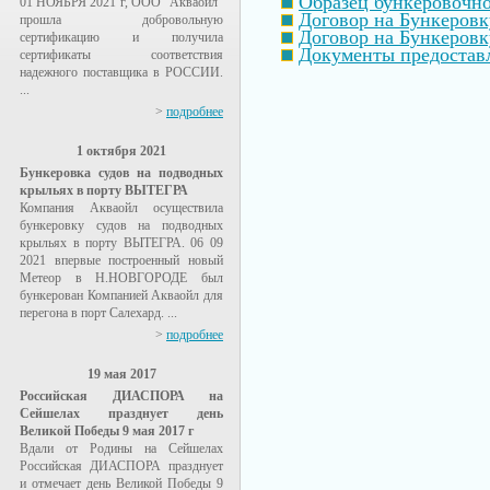
Образец бункеровочн
01 НОЯБРЯ 2021 г, ООО "Акваойл"
Договор на Бункеровк
прошла добровольную
Договор на Бункеровк
сертификацию и получила
Документы предоставл
сертификаты соответствия
надежного поставщика в РОССИИ.
...
>
подробнее
1 октября 2021
Бункеровка судов на подводных
крыльях в порту ВЫТЕГРА
Компания Акваойл осуществила
бункеровку судов на подводных
крыльях в порту ВЫТЕГРА. 06 09
2021 впервые построенный новый
Метеор в Н.НОВГОРОДЕ был
бункерован Компанией Акваойл для
перегона в порт Салехард. ...
>
подробнее
19 мая 2017
Российская ДИАСПОРА на
Сейшелах празднует день
Великой Победы 9 мая 2017 г
Вдали от Родины на Сейшелах
Российская ДИАСПОРА празднует
и отмечает день Великой Победы 9