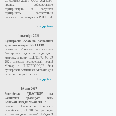
01 НОЯБРЯ 2021 г, ООО "Акваойл"
прошла добровольную
сертификацию и получила
сертификаты соответствия
надежного поставщика в РОССИИ.
...
>
подробнее
1 октября 2021
Бункеровка судов на подводных
крыльях в порту ВЫТЕГРА
Компания Акваойл осуществила
бункеровку судов на подводных
крыльях в порту ВЫТЕГРА. 06 09
2021 впервые построенный новый
Метеор в Н.НОВГОРОДЕ был
бункерован Компанией Акваойл для
перегона в порт Салехард. ...
>
подробнее
19 мая 2017
Российская ДИАСПОРА на
Сейшелах празднует день
Великой Победы 9 мая 2017 г
Вдали от Родины на Сейшелах
Российская ДИАСПОРА празднует
и отмечает день Великой Победы 9