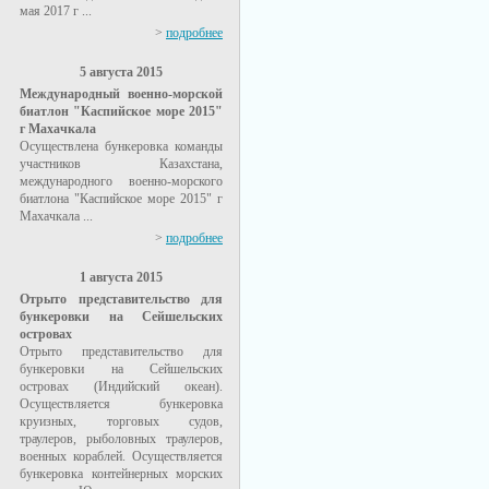
мая 2017 г ...
>
подробнее
5 августа 2015
Международный военно-морской
биатлон "Каспийское море 2015"
г Махачкала
Осуществлена бункеровка команды
участников Казахстана,
международного военно-морского
биатлона "Каспийское море 2015" г
Махачкала ...
>
подробнее
1 августа 2015
Отрыто представительство для
бункеровки на Сейшельских
островах
Отрыто представительство для
бункеровки на Сейшельских
островах (Индийский океан).
Осуществляется бункеровка
круизных, торговых судов,
траулеров, рыболовных траулеров,
военных кораблей. Осуществляется
бункеровка контейнерных морских